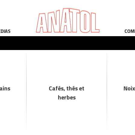
ÉDIAS
COM
rains
Cafés, thés et
Noix
herbes