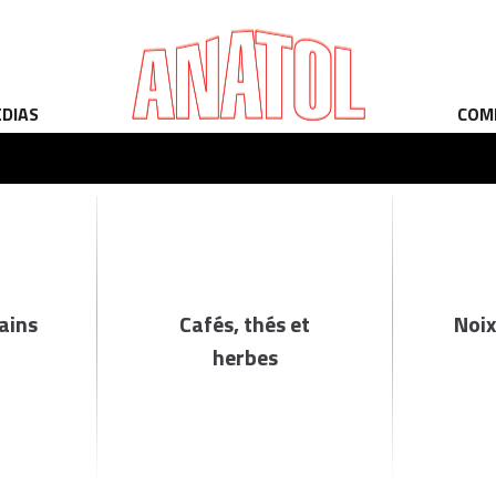
ÉDIAS
COM
rains
Cafés, thés et
Noix
herbes