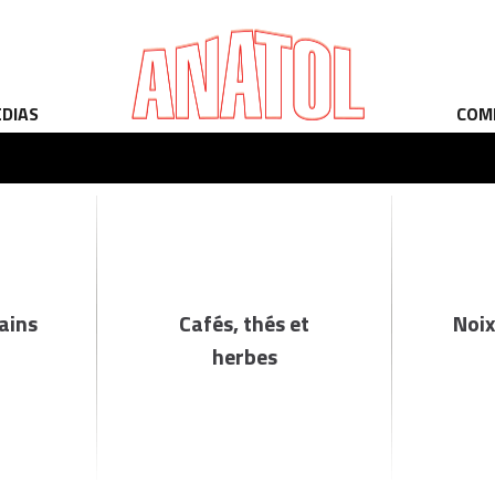
ÉDIAS
COM
rains
Cafés, thés et
Noix
herbes