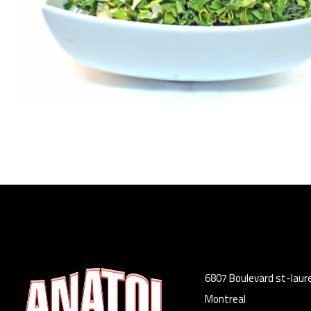
6807 Boulevard st-laur
Montreal