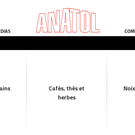
ÉDIAS
COM
rains
Cafés, thés et
Noix
herbes