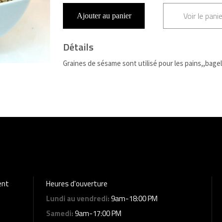
Voir le panie
Ajouter au panier
Détails
Graines de sésame sont utilisé pour les pains,,bage
ent
Heures d'ouverture
Lundi au vendredi:
9am-18:00 PM
Samedi:
9am-17:00 PM