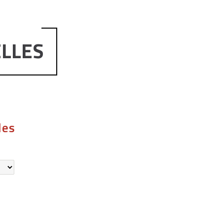
LLES
les