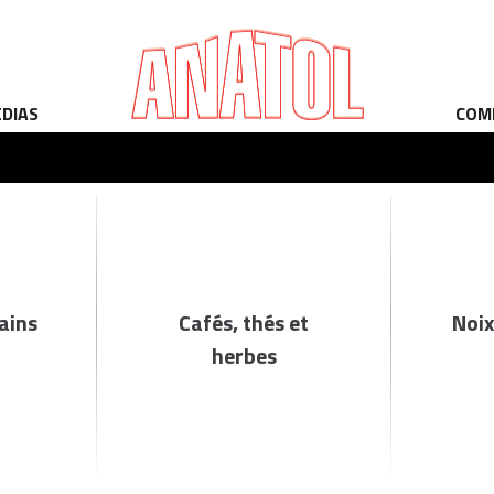
ÉDIAS
COM
rains
Cafés, thés et
Noix
herbes