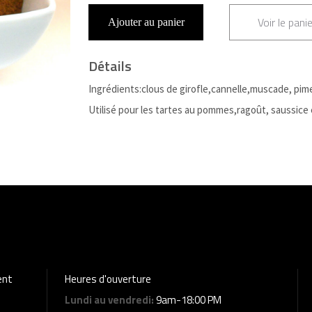
Voir le panie
Ajouter au panier
Détails
Ingrédients:clous de girofle,cannelle,muscade, pim
Utilisé pour les tartes au pommes,ragoût, saussice et
ent
Heures d'ouverture
Lundi au vendredi:
9am-18:00 PM