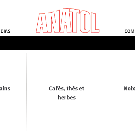
ÉDIAS
COM
rains
Cafés, thés et
Noix
herbes