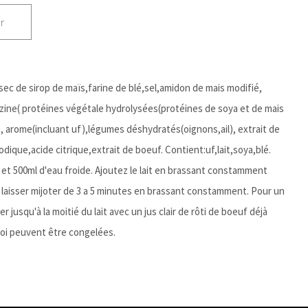
r
sec de sirop de maïs,farine de blé,sel,amidon de mais modifié,
azine( protéines végétale hydrolysées(protéines de soya et de mais
 arome(incluant uf),légumes déshydratés(oignons,ail), extrait de
ique,acide citrique,extrait de boeuf. Contient:uf,lait,soya,blé.
et 500ml d'eau froide. Ajoutez le lait en brassant constamment
t laisser mijoter de 3 a 5 minutes en brassant constamment. Pour un
jusqu'à la moitié du lait avec un jus clair de rôti de boeuf déjà
loi peuvent être congelées.