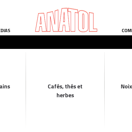
ÉDIAS
COM
rains
Cafés, thés et
Noix
herbes