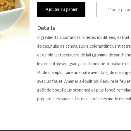
Voir le panie
Ajouter au panier
Détails
Ingrédients:substances laitières modifiées, extrait 
épices,huile de canola,sucre,colorant(incluant tatr
et de blé)lactose(sucre de lait),gomme de xanthane,
levure autolysée,gyanylate disodique. Inosinate disod
Mode d'emploi:faire une pâte avec 150g de mélange 
avec un fouet. Amener a ébulition. Réduire le feu e
goût de boeuf plus prononcé et plus foncé,remplacer 
préparé. Les sauces faites d'après ces mode d'emp