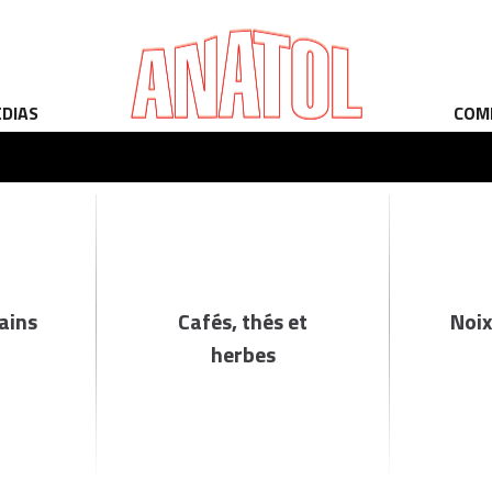
ÉDIAS
COM
rains
Cafés, thés et
Noix
herbes