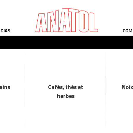
ÉDIAS
COM
rains
Cafés, thés et
Noix
herbes