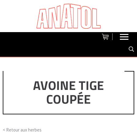
AVOINE TIGE
COUPÉE
< Retour aux
herbes