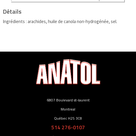
Détails
Ingrédients : arachides, huile de canola non-hydrogénée, sel.
6807 Boulevard st-laurent
Montreal
Québec H2S 3C8
514 276-0107