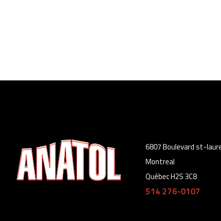
6807 Boulevard st-laur
Montreal
Québec H2S 3C8
514 276-0107