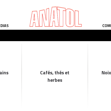
ÉDIAS
COM
rains
Cafés, thés et
Noix
herbes