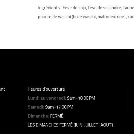
Ingrédients : Fève de soja, fève de soja noire, farine
poudre de wasabi (huile wasabi, maltodextrine), c
ent
Heures d'ouverture
Lundi au vendredi:
9am-18:00 PM
Samedi:
9am-17:00 PM
Dimanche:
FERMÉ
LES DIMANCHES FERMÉ (JUIN-JUILLET-AOUT)